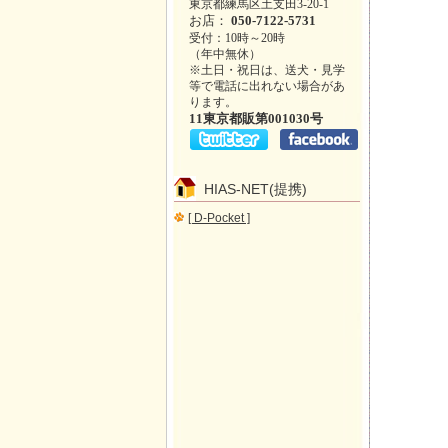
東京都練馬区土支田3-20-1
お店：
050-7122-5731
受付：10時～20時
（年中無休）
※土日・祝日は、送犬・見学
等で電話に出れない場合があ
ります。
11東京都販第001030号
HIAS-NET(提携)
[ D-Pocket ]