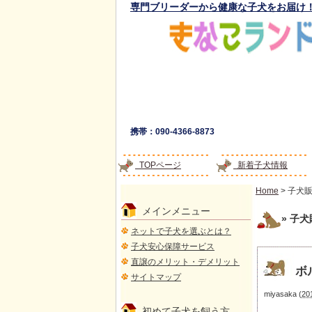
専門ブリーダーから健康な子犬をお届け
携帯：090-4366-8873
TOPページ
新着子犬情報
Home
> 子犬
メインメニュー
» 子
ネットで子犬を選ぶとは？
子犬安心保障サービス
直譲のメリット・デメリット
ボ
サイトマップ
miyasaka
(
20
初めて子犬を飼う方