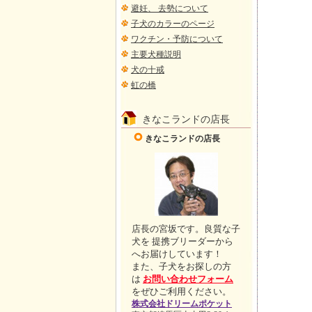
避妊、 去勢について
子犬のカラーのページ
ワクチン・予防について
主要犬種説明
犬の十戒
虹の橋
きなこランドの店長
きなこランドの店長
店長の宮坂です。良質な子
犬を 提携ブリーダーから
へお届けしています！
また、子犬をお探しの方
は
お問い合わせフォーム
をぜひご利用ください。
株式会社ドリームポケット