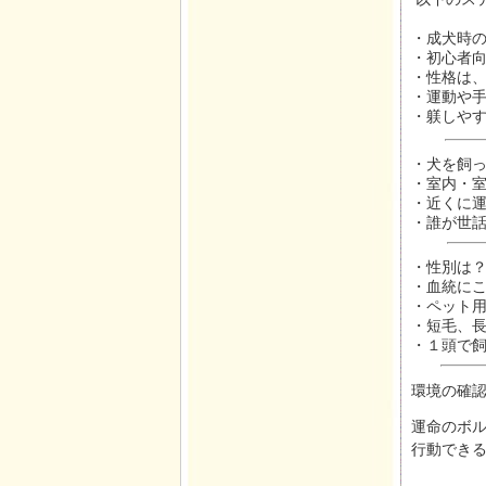
・成犬時
・初心者
・性格は
・運動や
・躾しや
・犬を飼
・室内・
・近くに
・誰が世
・性別は
・血統に
・ペット
・短毛、
・１頭で
環境の確
運命のボ
行動でき