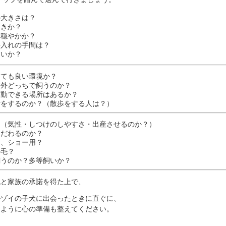
の大きさは？
向きか？
、穏やかか？
手入れの手間は？
すいか？
っても良い環境か？
室外どっちで飼うのか？
運動できる場所はあるか？
話をするのか？（散歩をする人は？）
？（気性・しつけのしやすさ・出産させるのか？）
こだわるのか？
用、ショー用？
長毛？
飼うのか？多等飼いか？
認と家族の承諾を得た上で、
ルゾイの子犬に出会ったときに直ぐに、
るように心の準備も整えてください。