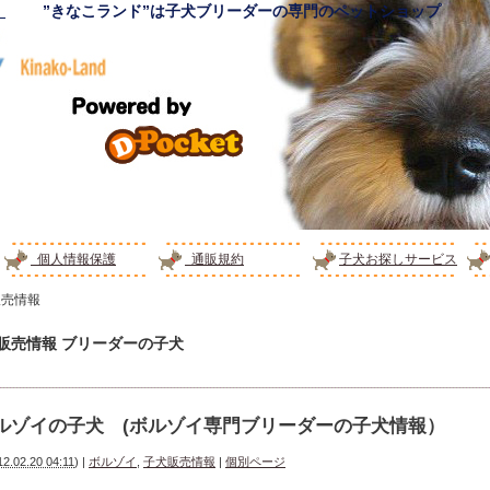
！
”きなこランド”は子犬ブリーダーの専門のペットショップ
個人情報保護
通販規約
子犬お探しサービス
販売情報
犬販売情報
ブリーダーの子犬
ルゾイの子犬 (ボルゾイ専門ブリーダーの子犬情報）
12.02.20 04:11
)
|
ボルゾイ
,
子犬販売情報
|
個別ページ