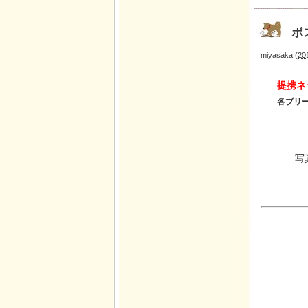
ボ
miyasaka
(
20
提携ネ
各ブリ
写