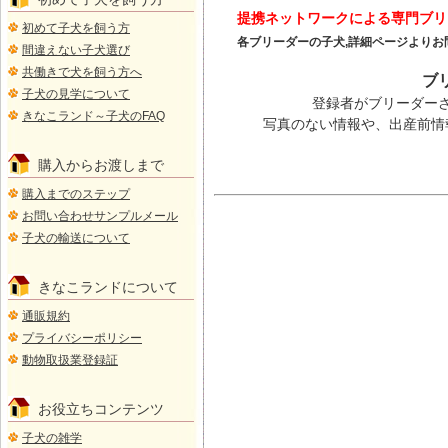
提携ネットワークによる専門ブリ
初めて子犬を飼う方
各ブリーダーの子犬,詳細ページよりお
間違えない子犬選び
共働きで犬を飼う方へ
ブ
子犬の見学について
登録者がブリーダー
きなこランド～子犬のFAQ
写真のない情報や、出産前
購入からお渡しまで
購入までのステップ
お問い合わせサンプルメール
子犬の輸送について
きなこランドについて
通販規約
プライバシーポリシー
動物取扱業登録証
お役立ちコンテンツ
子犬の雑学