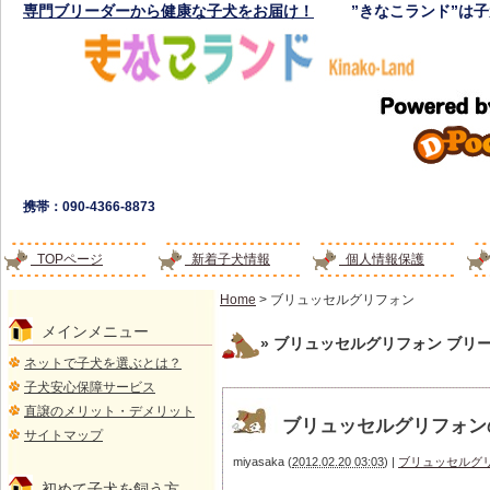
専門ブリーダーから健康な子犬をお届け！
”きなこランド”は
携帯：090-4366-8873
TOPページ
新着子犬情報
個人情報保護
Home
> ブリュッセルグリフォン
メインメニュー
» ブリュッセルグリフォン
ブリー
ネットで子犬を選ぶとは？
子犬安心保障サービス
直譲のメリット・デメリット
ブリュッセルグリフォン
サイトマップ
miyasaka
(
2012.02.20 03:03
)
|
ブリュッセルグ
初めて子犬を飼う方