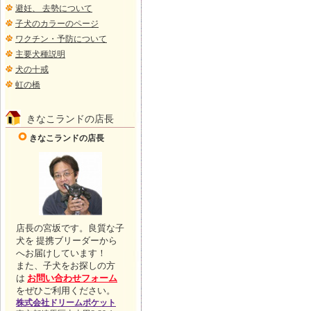
避妊、 去勢について
子犬のカラーのページ
ワクチン・予防について
主要犬種説明
犬の十戒
虹の橋
きなこランドの店長
きなこランドの店長
店長の宮坂です。良質な子
犬を 提携ブリーダーから
へお届けしています！
また、子犬をお探しの方
は
お問い合わせフォーム
をぜひご利用ください。
株式会社ドリームポケット