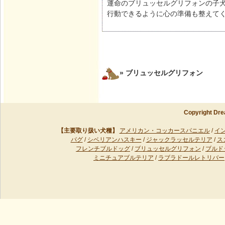
運命のブリュッセルグリフォンの子
行動できるように心の準備も整えて
» ブリュッセルグリフォン
Copyright Dre
【主要取り扱い犬種】
アメリカン・コッカースパニエル
/
イ
パグ
/
シベリアンハスキー
/
ジャックラッセルテリア
/
ス
フレンチブルドッグ
/
ブリュッセルグリフォン
/
ブルド
ミニチュアブルテリア
/
ラブラドールレトリバー