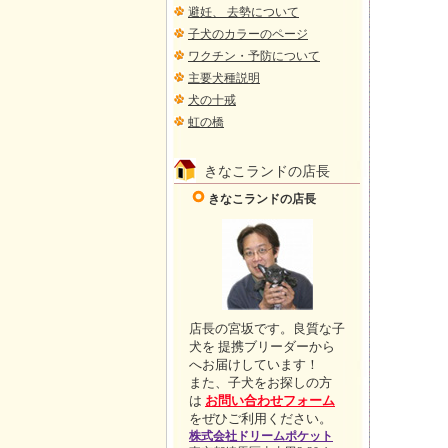
避妊、 去勢について
子犬のカラーのページ
ワクチン・予防について
主要犬種説明
犬の十戒
虹の橋
きなこランドの店長
きなこランドの店長
店長の宮坂です。良質な子
犬を 提携ブリーダーから
へお届けしています！
また、子犬をお探しの方
は
お問い合わせフォーム
をぜひご利用ください。
株式会社ドリームポケット