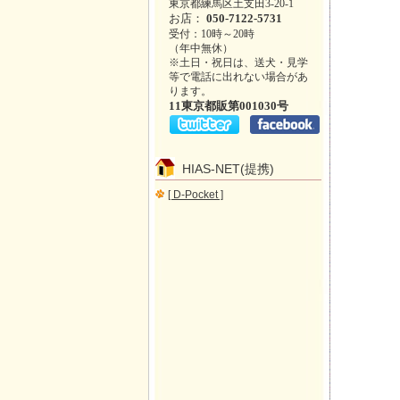
東京都練馬区土支田3-20-1
お店：
050-7122-5731
受付：10時～20時
（年中無休）
※土日・祝日は、送犬・見学
等で電話に出れない場合があ
ります。
11東京都販第001030号
HIAS-NET(提携)
[ D-Pocket ]