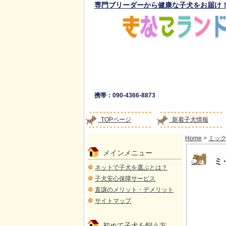
専門ブリーダーから健康な子犬をお届け
携帯：090-4366-8873
TOPページ
新着子犬情報
Home
>
ミッ
メインメニュー
ミ
ネットで子犬を選ぶとは？
子犬安心保障サービス
直譲のメリット・デメリット
サイトマップ
初めて子犬を飼う方