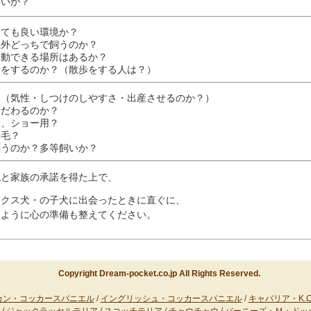
すいか？
っても良い環境か？
室外どっちで飼うのか？
運動できる場所はあるか？
話をするのか？（散歩をする人は？）
？（気性・しつけのしやすさ・出産させるのか？）
こだわるのか？
用、ショー用？
長毛？
飼うのか？多等飼いか？
認と家族の承諾を得た上で、
ックス犬・の子犬に出会ったときに直ぐに、
るように心の準備も整えてください。
Copyright Dream-pocket.co.jp All Rights Reserved.
カン・コッカースパニエル
/
イングリッシュ・コッカースパニエル
/
キャバリア・K.C.