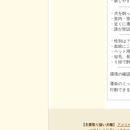
・躾しや
・犬を飼
・室内・
・近くに
・誰が世
・性別は
・血統に
・ペット
・短毛、
・１頭で
環境の確
運命のミ
行動でき
【主要取り扱い犬種】
アメリ