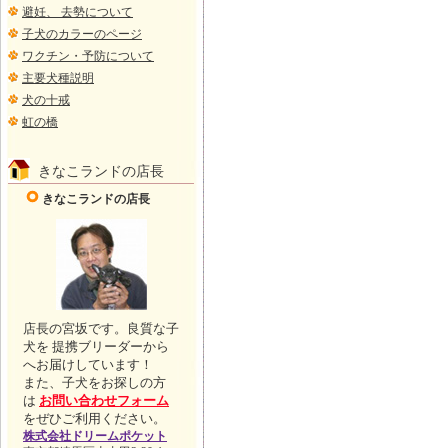
避妊、 去勢について
子犬のカラーのページ
ワクチン・予防について
主要犬種説明
犬の十戒
虹の橋
きなこランドの店長
きなこランドの店長
店長の宮坂です。良質な子
犬を 提携ブリーダーから
へお届けしています！
また、子犬をお探しの方
は
お問い合わせフォーム
をぜひご利用ください。
株式会社ドリームポケット