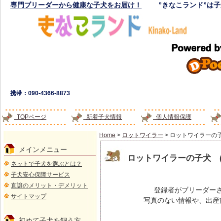
専門ブリーダーから健康な子犬をお届け！
”きなこランド”は
携帯：090-4366-8873
TOPページ
新着子犬情報
個人情報保護
Home
>
ロットワイラー
> ロットワイラーの
メインメニュー
ロットワイラーの子犬 
ネットで子犬を選ぶとは？
子犬安心保障サービス
直譲のメリット・デメリット
登録者がブリーダー
サイトマップ
写真のない情報や、出産
初めて子犬を飼う方