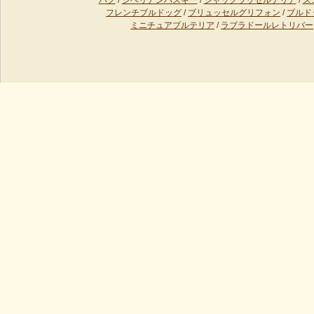
パグ
/
シベリアンハスキー
/
ジャックラッセルテリア
/
ス
フレンチブルドッグ
/
ブリュッセルグリフォン
/
ブルド
ミニチュアブルテリア
/
ラブラドールレトリバー