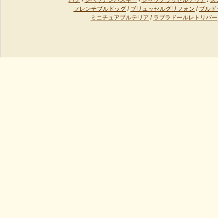
パグ
/
シベリアンハスキー
/
ジャックラッセルテリア
/
ス
フレンチブルドッグ
/
ブリュッセルグリフォン
/
ブルド
ミニチュアブルテリア
/
ラブラドールレトリバー