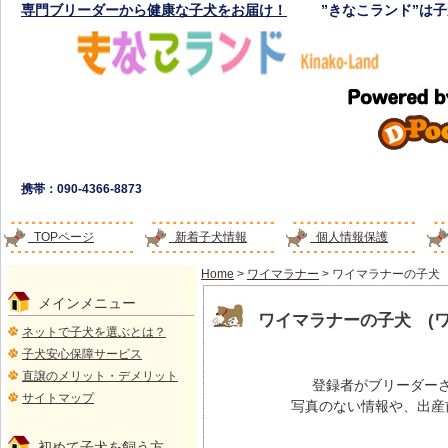
専門ブリーダーから健康な子犬をお届け！
”きなこランド”は
携帯：090-4366-8873
TOPページ
新着子犬情報
個人情報保護
Home
>
ワイマラナー
> ワイマラナーの子犬
メインメニュー
ワイマラナーの子犬 (
ネットで子犬を選ぶとは？
子犬安心保障サービス
直譲のメリット・デメリット
登録者がブリーダー
サイトマップ
写真のない情報や、出産
初めて子犬を飼う方