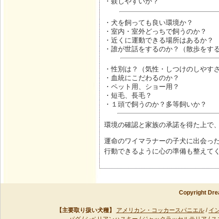
・躾しやすいか？
・犬を飼っても良い環境か？
・室内・室外どっちで飼うのか？
・近くに運動できる場所はあるか？
・誰が世話をするのか？（散歩をす
・性別は？（気性・しつけのしやす
・血統にこだわるのか？
・ペット用、ショー用？
・短毛、長毛？
・１頭で飼うのか？多等飼いか？
環境の確認と家族の承諾を得た上で
運命のワイマラナーの子犬に出会っ
行動できるように心の準備も整えて
Copyright Dre
【主要取り扱い犬種】
アメリカン・コッカースパニエル
/
イ