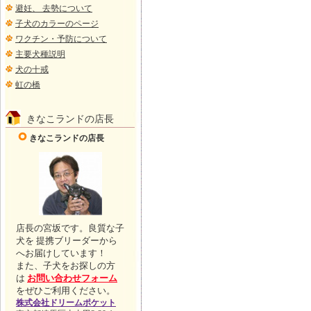
避妊、 去勢について
子犬のカラーのページ
ワクチン・予防について
主要犬種説明
犬の十戒
虹の橋
きなこランドの店長
きなこランドの店長
店長の宮坂です。良質な子
犬を 提携ブリーダーから
へお届けしています！
また、子犬をお探しの方
は
お問い合わせフォーム
をぜひご利用ください。
株式会社ドリームポケット