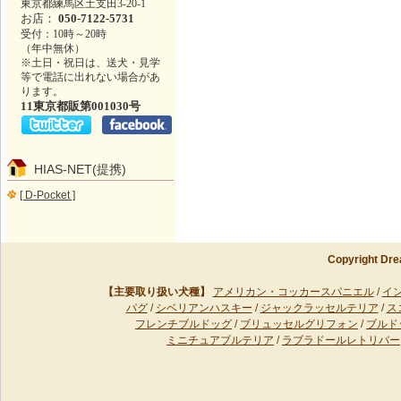
東京都練馬区土支田3-20-1
お店：
050-7122-5731
受付：10時～20時
（年中無休）
※土日・祝日は、送犬・見学
等で電話に出れない場合があ
ります。
11東京都販第001030号
HIAS-NET(提携)
[ D-Pocket ]
Copyright Dre
【主要取り扱い犬種】
アメリカン・コッカースパニエル
/
イ
パグ
/
シベリアンハスキー
/
ジャックラッセルテリア
/
ス
フレンチブルドッグ
/
ブリュッセルグリフォン
/
ブルド
ミニチュアブルテリア
/
ラブラドールレトリバー