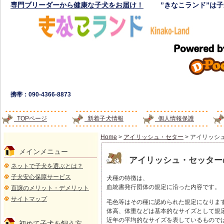
専門ブリーダーから健康な子犬をお届け！
”きなこランド”は
携帯：090-4366-8873
TOPページ
新着子犬情報
個人情報保護
Home
>
アイリッシュ・セター
> アイリッシ
メインメニュー
アイリッシュ・セッター
ネットで子犬を選ぶとは？
子犬安心保障サービス
犬種の特徴は、
血統書発行団体の規定に沿った内容です。
直譲のメリット・デメリット
サイトマップ
毛色等はその種に認められた規定になりま
体高、体重などは基本的なサイズとして規
近年の平均的なサイズを表しているもので
初めて子犬を飼う方