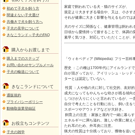
家庭で飼われている犬・猫のサイズが、
初めて子犬を飼う方
規定より大きすぎる場合や、又は、小さす
間違えない子犬選び
それが健康に大きく影響を与えるものでは
共働きで犬を飼う方へ
犬のサイズに関係なく、健康管理は飼われ
子犬の見学について
日頃から愛情持って接することで、体調の
きなこランド～子犬のFAQ
素早く気づき、対応していただくことが、
購入からお渡しまで
購入までのステップ
「ウィキペディア (Wikipedia): フリー百科
お問い合わせサンプルメール
歴史 ：この種は1700年代にアイルラン
子犬の輸送について
白が混ざっており、アイリッシュ・レッド
ターとは認定していない。
きなこランドについて
性質 ：人や他の犬に対して社交的、友好的
成犬になってもやんちゃな幼さが残る傾向
通販規約
しつけが入りにくいと言われているが、一
プライバシーポリシー
自分で考えたことを行動に出し、飼い主を
動物取扱業登録証
スポーツやアウトドアなどが大好き。
飼育上の注意 ：家族と屋内で一緒に暮ら
エネルギーに満ち溢れ、激しい作業に耐え
お役立ちコンテンツ
たれ耳のため、外耳炎に注意。
猟犬の性質は十分残っており、獲物を追い
子犬の雑学