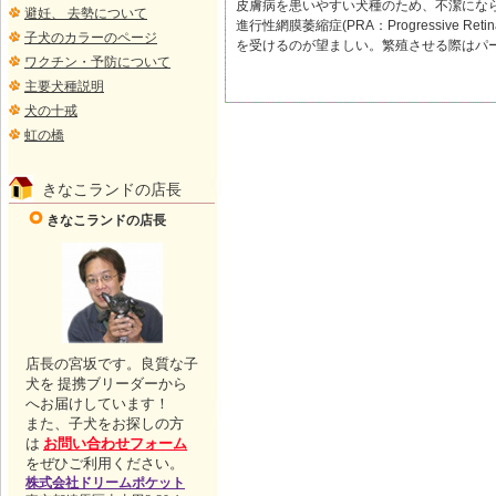
皮膚病を患いやすい犬種のため、不潔にな
避妊、 去勢について
進行性網膜萎縮症(PRA：Progressive
子犬のカラーのページ
を受けるのが望ましい。繁殖させる際はパー
ワクチン・予防について
主要犬種説明
犬の十戒
虹の橋
きなこランドの店長
きなこランドの店長
店長の宮坂です。良質な子
犬を 提携ブリーダーから
へお届けしています！
また、子犬をお探しの方
は
お問い合わせフォーム
をぜひご利用ください。
株式会社ドリームポケット