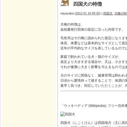
四国犬の特徴
miyasaka
(
2012.01.16 05:32
)
|
四国犬
,
犬種の特
犬種の特徴は、
血統書発行団体の規定に沿った内容です。
毛色等はその種に認められた規定になりま
体高、体重などは基本的なサイズとして規
近年の平均的なサイズを表しているもので
家庭で飼われている犬・猫のサイズが、
規定より大きすぎる場合や、又は、小さす
それが健康に大きく影響を与えるものでは
犬のサイズに関係なく、健康管理は飼われ
日頃から愛情持って接することで、体調の
素早く気づき、対応していただくことが、
「ウィキペディア (Wikipedia): フリー
四国犬（しこくけん）は四国地方（主に高