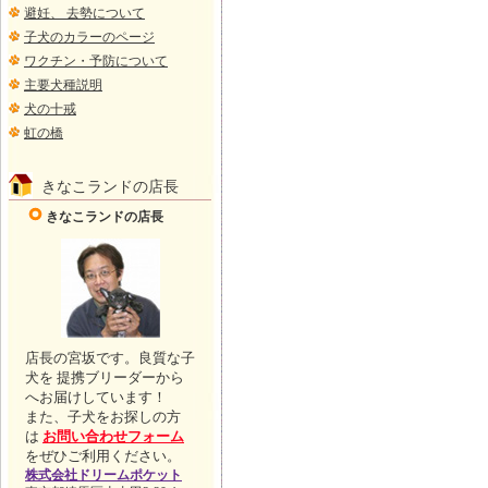
避妊、 去勢について
子犬のカラーのページ
ワクチン・予防について
主要犬種説明
犬の十戒
虹の橋
きなこランドの店長
きなこランドの店長
店長の宮坂です。良質な子
犬を 提携ブリーダーから
へお届けしています！
また、子犬をお探しの方
は
お問い合わせフォーム
をぜひご利用ください。
株式会社ドリームポケット