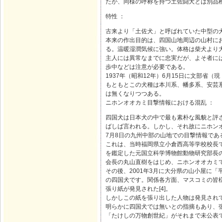
たが、同様の呼称を持つ土佐闘犬とは別品
特性 ：
古来より「土佐犬」と呼ばれていた中型の
本来の作出目的は、四国山地周辺の山村に
る。温暖湿潤気候に強い。体格は柴犬より大柄
主人には異常なまでに忠実だが、よそ者に
歩中などは注意が必要である。
1937年（昭和12年）6月15日に文部省
もともとこの犬種は本川系、幡多系、安芸
は無くなりつつある。
ニホンオオカミ目撃情報における混乱 ：
四国犬は日本犬の中で最も素朴な風貌と評
ばしば言われる。しかし、それ故にニホンオ
7月8日の九州中部の山地での目撃情報である[2
これは、当時福岡県立小倉西高等学校校長
を鑑定した元国立科学博物館動物研究部長
会長の丸山直樹をはじめ、ニホンオオカミ
その後、2001年3月に大分県の山小屋に
の四国犬です。関係各方面、マスコミの皆
張り紙が発見された[4]。
しかしこの紙を張り出した人物は発見され
明らかに四国犬では無いとの指摘もあり、
「たけしの万物創世紀」がそれまで未公表