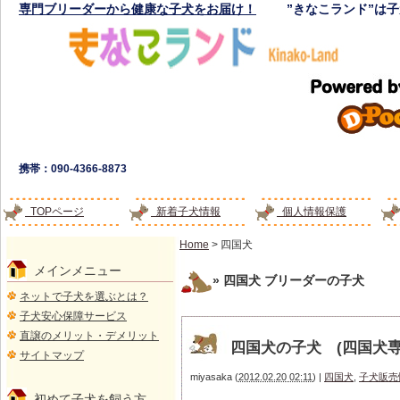
専門ブリーダーから健康な子犬をお届け！
”きなこランド”は
携帯：090-4366-8873
TOPページ
新着子犬情報
個人情報保護
Home
> 四国犬
メインメニュー
» 四国犬
ブリーダーの子犬
ネットで子犬を選ぶとは？
子犬安心保障サービス
直譲のメリット・デメリット
四国犬の子犬 (四国犬
サイトマップ
miyasaka
(
2012.02.20 02:11
)
|
四国犬
,
子犬販売
初めて子犬を飼う方