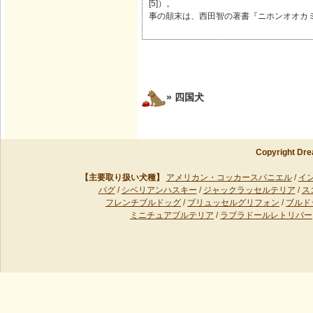
[5]）。
事の顛末は、西田智の著書『ニホンオオカミ
» 四国犬
Copyright Dre
【主要取り扱い犬種】
アメリカン・コッカースパニエル
/
イ
パグ
/
シベリアンハスキー
/
ジャックラッセルテリア
/
ス
フレンチブルドッグ
/
ブリュッセルグリフォン
/
ブルド
ミニチュアブルテリア
/
ラブラドールレトリバー