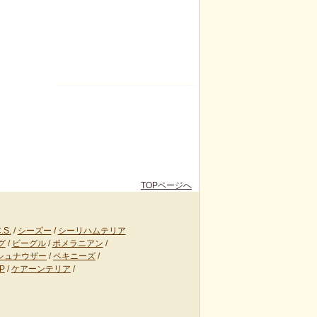
TOPページへ
S.
/
シーズー
/
シーリハムテリア
グ
/
ビーグル
/
ポメラニアン
/
シュナウザー
/
ペキニーズ
/
P
/
ケアーンテリア
/