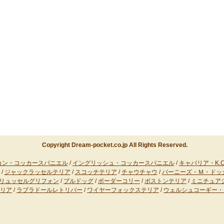
Copyright Dream-pocket.co.jp All Rights Reserved.
カン・コッカースパニエル
/
イングリッシュ・コッカースパニエル
/
キャバリア・K.C.
/
ジャックラッセルテリア
/
スコッチテリア
/
チャウチャウ
/
バーニーズ・Ｍ・ドッ
リュッセルグリフォン
/
ブルドッグ
/
ボーダーコリー
/
ボストンテリア
/
ミニチュア
リア
/
ラブラドールレトリバー
/
ワイヤーフォックステリア
/
ウェルシュコーギー・