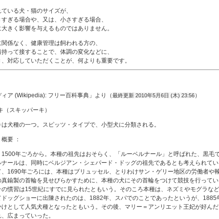
れている犬・猫のサイズが、
きすぎる場合や、又は、小さすぎる場合、
に大きく影響を与えるものではありません。
に関係なく、健康管理は飼われる方の、
情持って接することで、体調の変化などに、
き、対応していただくことが、何よりも重要です。
ア (Wikipedia): フリー百科事典」より（
）
最終更新 2010年5月6日 (木) 23:56
キは犬種の一つ。スピッツ・タイプで、小型犬に分類される。
概要 ：
、1500年ごろから。本種の祖先はおそらく、「ルーベルナール」と呼ばれた、黒毛
ルナールは、同時にベルジアン・シェパード・ドッグの祖先であるとも考えられてい
て、1690年ごろには、本種はブリュッセル、とりわけサン・ゲリー地区の労働者や
の真鍮製の首輪を見せびらかすために、本種の犬にその首輪をつけて競技を行ってい
その慣習は15世紀にすでに見られたともいう。そのころ本種は、ネズミやモグラな
ドッグショーに出陳されたのは、1882年、スパでのことであったというが、188
かけとして人気犬種となったともいう。その後、マリー＝アンリエット王妃が好んだこ
れ、広まっていった。