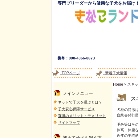
専門ブリーダーから健康な子犬をお届け
携帯：090-4366-8873
TOPページ
新着子犬情報
Home
>
スキ
メインメニュー
ス
ネットで子犬を選ぶとは？
子犬安心保障サービス
犬種の特徴
血統書発行
直譲のメリット・デメリット
サイトマップ
毛色等はそ
体高、体重
近年の平均
初めて子犬を飼う方