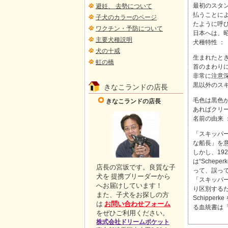
最初のスタ
避妊、 去勢について
払うことに
子犬のカラーのページ
たように呼
ワクチン・予防について
日本へは、
主要犬種説明
犬種特性 ：
犬の十戒
生まれたと
虹の橋
首のまわり
非常に注意
黒以外のスキ
きなこランドの店長
毛色は黒色
きなこランドの店長
あればクリ
名前の由来 
「スキッパ
な船長」を
しかし、19
は“Sche
店長の宮坂です。良質な子
って、誤っ
犬を 提携ブリーダーから
「スキッパー
へお届けしています！
り区別する
また、子犬をお探しの方
Schipp
は
お問い合わせフォーム
る血統書は
をぜひご利用ください。
株式会社ドリームポケット