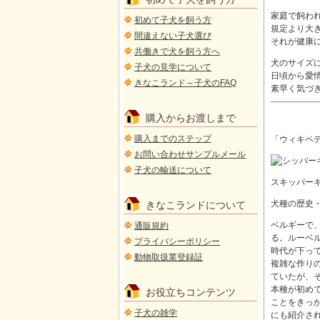
家庭で飼わ
初めて子犬を飼う方
規定より大
間違えない子犬選び
それが健康
共働きで犬を飼う方へ
犬のサイズ
子犬の見学について
日頃から愛
きなこランド～子犬のFAQ
素早く気づ
購入からお渡しまで
購入までのステップ
「ウィキペディ
お問い合わせサンプルメール
子犬の輸送について
スキッパー
犬種の歴史・
きなこランドについて
ベルギーで
通販規約
る。ルーベ
プライバシーポリシー
時代が下っ
動物取扱業登録証
複雑な作り
ていたが、
本種が初めて
お役立ちコンテンツ
ことをきっ
子犬の雑学
にも紹介さ