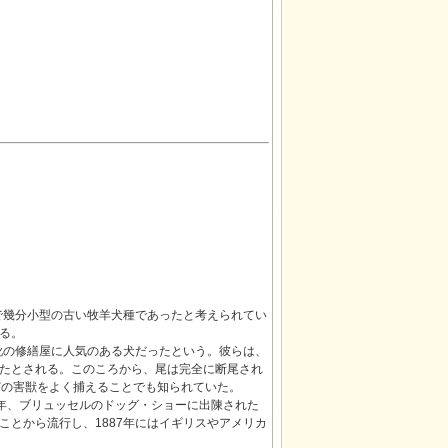
で幾分小型の古い牧羊犬種であったと考えられてい
る。
靴の修繕屋に人気のある犬だったという。彼らは、
たとされる。このころから、尾は完全に断尾され
どの害獣をよく捕えることでも知られていた。
5年、ブリュッセルのドッグ・ショーに出陳された
とから流行し、1887年にはイギリスやアメリカ