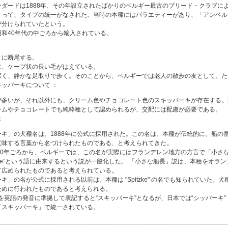
ンダードは1888年、その年設立されたばかりのベルギー最古のブリード・クラブに
よって、タイプの統一がなされた。当時の本種にはバラエティーがあり、「アンベル
び分けられていたという。
昭和40年代の中ごろから輸入されている。
きに断尾する。
に、ケープ状の長い毛がはえている。
深く、静かな足取りで歩く。そのことから、ベルギーでは老人の散歩の友として、た
ッパーキについて ：
が多いが、それ以外にも、クリーム色やチョコレート色のスキッパーキが存在する。
ームやチョコレートでも純粋種として認められるが、交配には配慮が必要である。
：
ーキ」の犬種名は、1888年に公式に採用された。この名は、本種が伝統的に、船の
意味する言葉から名づけられたものである、と考えられてきた。
20年ごろから、ベルギーでは、この名が実際にはフランデレン地方の方言で「小さな羊飼
perke”という語に由来するという説が一般化した。 「小さな船長」説は、本種をオラ
て広められたものであると考えられている。
キ」の名が公式に採用される以前は、本種は "Spitzke" の名でも知られていた
ために行われたものであると考えられる。
erke を英語の発音に準拠して表記すると“スキッパーキ”となるが、日本では“シッパー
「スキッパーキ」で統一されている。