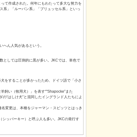
よって作成された。何年にもわたって多大な努力を
ス系」「ルーバン系」「ブリュッセル系」といっ
いへん人気があるという。
数としては圧倒的に黒が多い。JKCでは、単色で
番犬をすることが多かったため、ドイツ語で「小さ
い（牧用犬）」を表す“"Shapocke”また
ンダの“はしけ犬”と混同したイングランド人たちによ
。犬種名変更は、本種をジャーマン・スピッツとはっき
キ”（シッパーキー）と呼ぶ人も多い。JKCの発行す