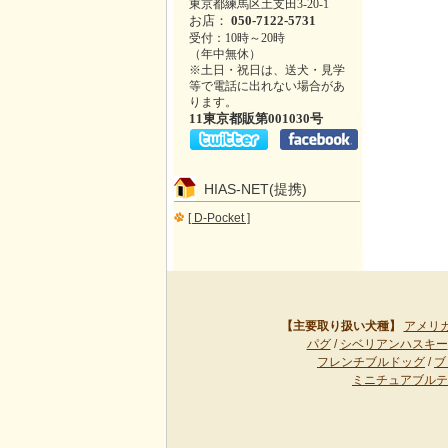
東京都練馬区土支田3-20-1
お店：
050-7122-5731
受付：10時～20時
（年中無休）
※土日・祝日は、送犬・見学
等で電話に出れない場合があ
ります。
11東京都販第001030号
HIAS-NET(提携)
[ D-Pocket ]
【主要取り扱い犬種】
アメリ
パグ
/
シベリアンハスキー
フレンチブルドッグ
/
ブ
ミニチュアブルテ