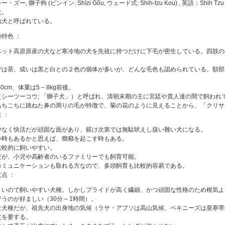
・ズー, 獅子狗 (ピンイン: Shīzi Gǒu, ウェード式: Shih-tzu Kou) , 英語
犬。
施犬と呼ばれている。
特色 ：
ベット高原原産の犬など寒冷地の犬を先祖に持つだけに下毛が密生している。四肢の
では茶、或いは黒と白との２色の個体が多いが、どんな毛色も認められている。額部
30cm、体重は5 – 8kg前後。
（シーツーコウ; 「獅子犬」）と呼ばれ、清朝末期の主に宮廷や貴人達の間で飼われ
あちこちに跳ねた鼻の周りの毛が特徴で、菊の花のように見えることから、「クリサ
 ：
少なく快活だが頑固な面があり、躾け次第では無駄吠えし扱い難い犬になる。
い時もあるかと思えば、癇癪を起こす時もある。
比較的に飼いやすい。
だが、小児や高齢者のいるファミリーでも飼育可能。
コミュニケーションも取れる方なので、多頭飼育も比較的容易である。
点 ：
くいので飼いやすい犬種。しかしプライドが高く繊細、かつ頑固な性格のため根気よ
うのが好ましい（30分 – 1時間）。
な犬種だが、祖先犬の出身地の気候（ラサ・アプソは高山気候、ペキニーズは亜寒帯
意を要する。