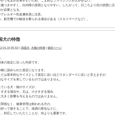
やかで毛玉が出来やすいため、こまめなブラッシングが欠かせない。
は傷つきやすく、白内障の原因となりやすい。したがって、日ごろより目の状態に注
慮が必要となる。
やアレルギー性皮膚疾患に注意。
め、航空機での輸送を断られる場合がある（スカイマークなど）。
国犬の特徴
12.01.16 05:32
)
|
四国犬
,
犬種の特徴
|
個別ページ
は、
団体の規定に沿った内容です。
の種に認められた規定になります。
などは基本的なサイズとして規定に近いほどスタンダードに近いと言えますが、
的なサイズを表しているものではありません。
れている犬・猫のサイズが、
きすぎる場合や、又は、小さすぎる場合、
に大きく影響を与えるものではありません。
に関係なく、健康管理は飼われる方の、
情持って接することで、体調の変化などに、
き、対応していただくことが、何よりも重要です。