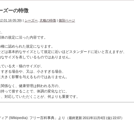
ーズーの特徴
12.01.16 05:39
)
|
シーズー
,
犬種の特徴
|
個別ページ
は、
団体の規定に沿った内容です。
の種に認められた規定になります。
などは基本的なサイズとして規定に近いほどスタンダードに近いと言えますが、
的なサイズを表しているものではありません。
れている犬・猫のサイズが、
きすぎる場合や、又は、小さすぎる場合、
に大きく影響を与えるものではありません。
に関係なく、健康管理は飼われる方の、
情持って接することで、体調の変化などに、
き、対応していただくことが、何よりも重要です。
ア (Wikipedia): フリー百科事典」より（
）
最終更新 2011年11月4日 (金) 22:07