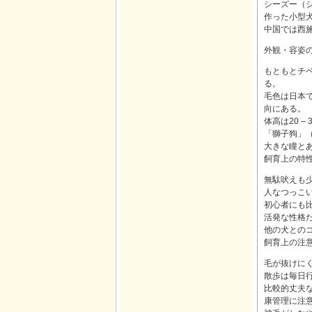
シーズー（シー
作った小型
中国では西
外観・容姿の
もともとチ
る。
毛色は日本
向にある。
体高は20 – 
「獅子狗」
大きな瞳と
飼育上の特性
無駄吠えも
人なつっこ
初心者にも
活発な性格
他の犬との
飼育上の注意
毛が抜けに
散歩は毎日行
比較的丈夫
康管理に注