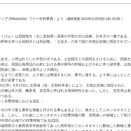
ア (Wikipedia): フリー百科事典」より（
）
最終更新 2011年11月23日 (水) 19:28
こくけん）は四国地方（主に高知県）原産の中型の犬の品種。日本犬の一種である。
の呼称を持つ土佐闘犬とは別品種。「土佐犬」の名で国の天然記念物に指定されてい
土佐犬」と呼ばれていた中型の犬である。土佐闘犬との混同をさけるために、四国犬
目的は、四国山地周辺の山村における鹿や猪等の狩猟およびそれに伴う諸作業。山地
気候に強い。体格は柴犬より大柄[1]。
常なまでに忠実だが、よそ者には警戒するため、番犬に適する。よそ者にはふとした
注意が必要である。
昭和12年）6月15日に文部省（現・文部科学省）により、天然記念物に指定された。
の犬種は本川系、幡多系、安芸系と呼ばれる地域特性があった。しかし、安芸系は衰
つつある。
カミ目撃情報における混乱 ：
本犬の中で最も素朴な風貌と評される事もあるように、猟犬としてニホンオオカミと
れる。しかし、それ故にニホンオオカミの目撃情報の際、見間違いの候補として挙げら
州中部の山地での目撃情報である[2][3]。
時福岡県立小倉西高等学校校長であった西田智がニホンオオカミに酷似した動物と遭