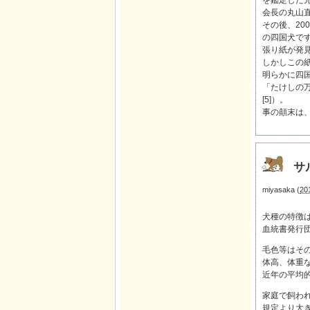
を鑑定した
会長の丸山
その後、20
の四国犬で
張り紙が発見
しかしこの
明らかに四
「たけしの
[5]）。
事の顛末は
サ
miyasaka
(
20
犬種の特徴
血統書発行
毛色等はそ
体高、体重
近年の平均
家庭で飼わ
規定より大