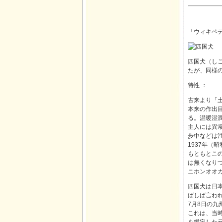
「ウィキペディ
四国犬（し
たが、同様
特性 ：
古来より「
本来の作出
る。温暖湿潤
主人には異
歩中などは
1937年（
もともとこ
は無くなり
ニホンオオ
四国犬は日
ばしば言わ
7月8日の九
これは、当