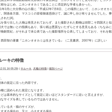
元国立科学博物館動物研究部長の今泉吉典は「ニホンオオカミと見られる」とコメン
直樹をはじめ、ニホンオオカミであることに否定的な学者も多かった。
01年3月に大分県の山小屋に「平成12年7月8日、この場所において、ニホンオオ
す。関係各方面、マスコミの皆様御迷惑掛けて、誠に申し分け有りませんでした。事
された[4]。
紙を張り出した人物は発見されておらず、また撮影された動物は頭部こそ四国犬と似
国犬では無いとの指摘もあり、張り紙は悪質ないたずらとする意見もある（ちなみに
万物創世紀」がそれまで未公表であった撮影場所を公表してしまっており、それを観
、西田智の著書『ニホンオオカミは生きている』（二見書房、2007年）に詳しい
ルーキの特徴
12.01.16 05:29
)
|
サルーキ
,
犬種の特徴
|
個別ページ
は、
団体の規定に沿った内容です。
の種に認められた規定になります。
などは基本的なサイズとして規定に近いほどスタンダードに近いと言えますが、
的なサイズを表しているものではありません。
れている犬・猫のサイズが、
きすぎる場合や、又は、小さすぎる場合、