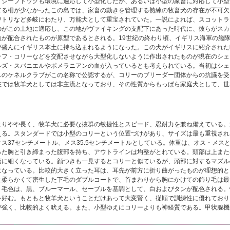
・シープドッグも環境に適応して小型化したか、あるいは小型の家畜に対応して小型
てる柵が少なかったこの島では、家畜の動きを管理する熟練の牧畜犬の存在が不可欠
ワトリなど多岐にわたり、万能犬として重宝されていた。一説によれば、スコットラ
のがこの土地に適応し、この地がヴァイキングの支配下にあった時代に、彼らがスカ
血が配合されたものが原型であるとされる。19世紀の終わり頃、イギリス海軍の艦
が盛んにイギリス本土に持ち込まれるようになった。この犬がイギリスに紹介された
ラフ・コリーなどを交配させながら大型化しないように作出されたものが現在のシェ
ルズ・スパニエルやポメラニアンの血が入っているとも考えられている。当初はシェッ
スのケネルクラブがこの名称で公認するが、コリーのブリーダー団体からの抗議を受
在では牧羊犬としては非主流となっており、その性質からもっぱら家庭犬として、世
よりやや長く、牧羊犬に必要な抜群の敏捷性とスピード、忍耐力を兼ね備えている。
える。スタンダードでは小型のコリーという位置づけがあり、サイズは最も重視され
ス37センチメートル、メス35.5センチメートルとしている。体重は、オス・メス
った胸と引き締まった腹部を持ち、アウトラインは均整がとれている。頭部は上また
第に細くなっている。顔つきも一見するとコリーと似ているが、頭部に対するマズル
になっている。比較的大きく立った耳は、耳先が前方に折り曲がったものが理想的と
と柔らかくて密生した下毛のダブルコートで、首まわりから胸にかけての飾り毛は最
。毛色は、黒、ブルーマール、セーブルを基調として、白およびタンが配色される。
を好む。もともと牧羊犬ということだけあって大変賢く、従順で訓練性に優れており
が強く、比較的よく吠える。また、小型ゆえにコリーよりも神経質である。甲状腺機