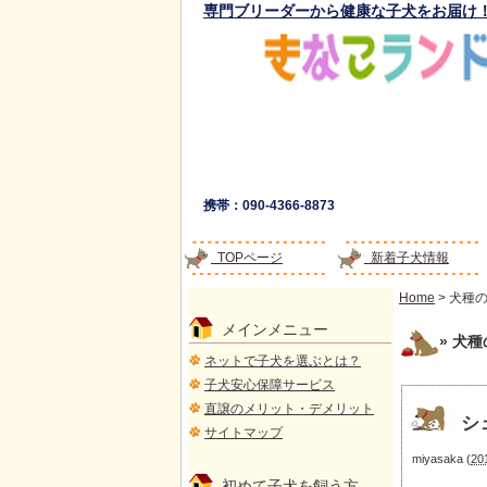
専門ブリーダーから健康な子犬をお届け
携帯：090-4366-8873
TOPページ
新着子犬情報
Home
> 犬種
メインメニュー
» 犬
ネットで子犬を選ぶとは？
子犬安心保障サービス
直譲のメリット・デメリット
シ
サイトマップ
miyasaka
(
20
初めて子犬を飼う方