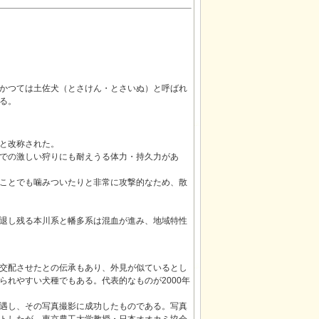
かつては土佐犬（とさけん・とさいぬ）と呼ばれ
る。
と改称された。
での激しい狩りにも耐えうる体力・持久力があ
ことでも噛みついたりと非常に攻撃的なため、散
退し残る本川系と幡多系は混血が進み、地域特性
交配させたとの伝承もあり、外見が似ているとし
れやすい犬種でもある。代表的なものが2000年
遇し、その写真撮影に成功したものである。写真