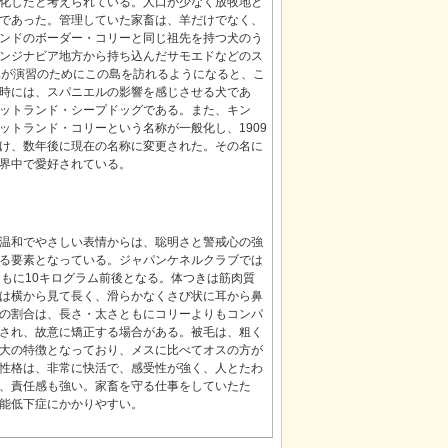
化したと考えられている。人口が少なく放牧地と
であった。管理していた家畜は、羊だけでなく、
ンドのボーダー・コリーと同じ祖先を持つ犬のう
ンジナビア地方から持ち込んだサモエドなどのス
隊が演習のためにこの島を訪れるようになると、こ
時には、スパニエルの影響を感じさせる犬であ
ットランド・シープドッグである。また、キン
トランド・コリーという名称が一般化し、1909
け、数年後に現在の名称に変更された。その名に
界中で愛好されている。
温和でやさしい表情からは、聡明さと警戒心の強
る要素となっている。ジャパンケネルクラブでは
ともに10キログラム前後となる。体つきは筋肉質
は横から見て長く、滑らかなくさび状に耳から鼻
の割合は、長さ・太さともにコリーよりもコンパ
され、故意に矯正する場合がある。被毛は、粗く
大の特徴となっており、メスに比べてオスの方が
性格は、非常に快活で、感受性が強く、人とたわ
、責任感も強い。家畜を守る仕事をしていたた
能低下症にかかりやすい。