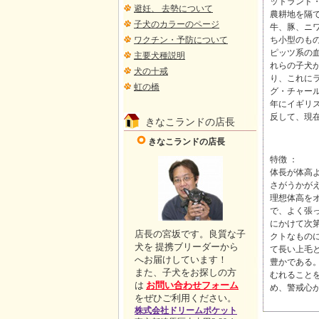
ットランド
避妊、 去勢について
農耕地を隔
子犬のカラーのページ
牛、豚、ニ
ワクチン・予防について
ち小型のも
ピッツ系の
主要犬種説明
れらの子犬
犬の十戒
り、これに
虹の橋
グ・チャー
年にイギリ
反して、現
きなこランドの店長
きなこランドの店長
特徴 ：
体長が体高
さがうかが
理想体高をオ
で、よく張
にかけて次
店長の宮坂です。良質な子
クトなもの
犬を 提携ブリーダーから
て長い上毛
へお届けしています！
豊かである
また、子犬をお探しの方
むれること
は
お問い合わせフォーム
め、警戒心
をぜひご利用ください。
株式会社ドリームポケット