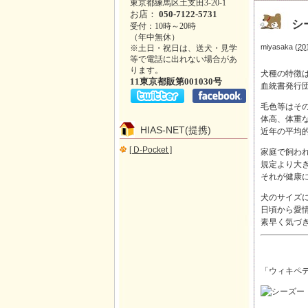
東京都練馬区土支田3-20-1
お店：
050-7122-5731
シ
受付：10時～20時
（年中無休）
miyasaka
(
20
※土日・祝日は、送犬・見学
等で電話に出れない場合があ
ります。
犬種の特徴
11東京都販第001030号
血統書発行
毛色等はそ
体高、体重
HIAS-NET(提携)
近年の平均
[ D-Pocket ]
家庭で飼わ
規定より大
それが健康
犬のサイズ
日頃から愛
素早く気づ
「ウィキペディ