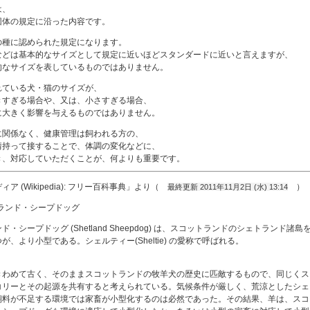
は、
団体の規定に沿った内容です。
の種に認められた規定になります。
などは基本的なサイズとして規定に近いほどスタンダードに近いと言えますが、
的なサイズを表しているものではありません。
れている犬・猫のサイズが、
きすぎる場合や、又は、小さすぎる場合、
に大きく影響を与えるものではありません。
に関係なく、健康管理は飼われる方の、
情持って接することで、体調の変化などに、
き、対応していただくことが、何よりも重要です。
ア (Wikipedia): フリー百科事典」より（
）
最終更新 2011年11月2日 (水) 13:14
ド・シープドッグ (Shetland Sheepdog) は、スコットランドのシェトラン
が、より小型である。シェルティー(Sheltie) の愛称で呼ばれる。
きわめて古く、そのままスコットランドの牧羊犬の歴史に匹敵するもので、同じくス
コリーとその起源を共有すると考えられている。気候条件が厳しく、荒涼としたシェ
飼料が不足する環境では家畜が小型化するのは必然であった。その結果、羊は、スコ