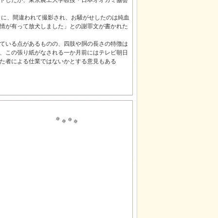
トしたが、東京農工大学教授・日本オオカミ協会
カミに、間違われて撮影され、お騒がせしたのは純血
情が有って放犬しました」との謝罪文が書かれた
ている点があるものの、四肢や胴の長さの特徴は
、この張り紙がなされる一か月前にはテレビ朝日
た者による仕業ではないかとする意見もある