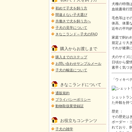
犬種の特徴
初めて子犬を飼う方
血統書発行
間違えない子犬選び
毛色等はそ
共働きで犬を飼う方へ
体高、体重
子犬の見学について
近年の平均
きなこランド～子犬のFAQ
家庭で飼わ
規定より大
それが健康
購入からお渡しまで
犬のサイズ
購入までのステップ
日頃から愛
お問い合わせサンプルメール
素早く気づ
子犬の輸送について
「ウィキペディ
きなこランドについて
通販規約
シェットラン
プライバシーポリシー
た外観を持つ
動物取扱業登録証
歴史 ：
その歴史は
お役立ちコンテンツ
ボーダー・
れており、
子犬の雑学