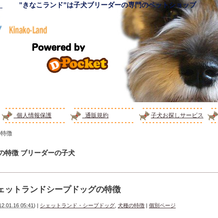
！
”きなこランド”は子犬ブリーダーの専門のペットショップ
個人情報保護
通販規約
子犬お探しサービス
の特徴
種の特徴
ブリーダーの子犬
ェットランドシープドッグの特徴
12.01.16 05:41
)
|
シェットランド・シープドッグ
,
犬種の特徴
|
個別ページ