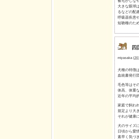
被毛がしな
大きな眼球
るなどの配
呼吸器疾患
短吻種のた
四
miyasaka
(
20
犬種の特徴
血統書発行
毛色等はそ
体高、体重
近年の平均
家庭で飼わ
規定より大
それが健康
犬のサイズ
日頃から愛
素早く気づ